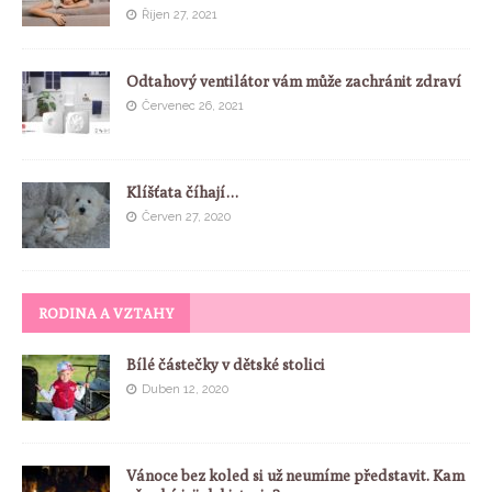
Říjen 27, 2021
Odtahový ventilátor vám může zachránit zdraví
Červenec 26, 2021
Klíšťata číhají…
Červen 27, 2020
RODINA A VZTAHY
Bílé částečky v dětské stolici
Duben 12, 2020
Vánoce bez koled si už neumíme představit. Kam