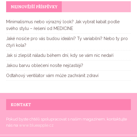
NEJNOVĚJŠÍ PŘÍSPĚVKY
Minimalismus nebo výrazný look? Jak vybrat kabát podle
svého stylu – řešení od MEDICINE
Jaké nosiče pro vás budou ideální? Ty variabilní? Nebo ty pro
čtyři kola?
Jak si zlepšit náladu během dní, kdy se vám nic nedaří
Jakou barvu oblečení nosíte nejčastěji?
Odtahový ventilátor vám může zachránit zdraví
KONTAKT
Pokud byste chtěli spolupracovat s našim magazínem, kontaktujte
nás na
www.blueapple.cz