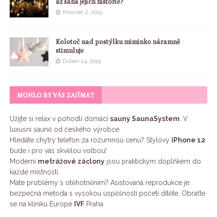
až sahá jejich historie?
Prosinec 2, 2019
Kolotoč nad postýlku miminko náramně
stimuluje
Duben 24, 2019
MOHLO BY VÁS ZAJÍMAT
Užijte si relax v pohodlí domácí
sauny SaunaSystem
. V
luxusní sauně od českého výrobce.
Hledáte chytrý telefon za rozumnou cenu? Stylový
iPhone 12
bude i pro vás skvělou volbou!
Moderní
metrážové záclony
jsou praktickým doplňkem do
každé místnosti.
Máte problémy s otěhotněním? Asistovaná reprodukce je
bezpečná metoda s vysokou úspěšností početí dítěte. Obraťte
se na kliniku Europe
IVF
Praha.