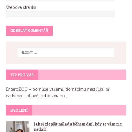
Webová stránka
TIP PRO VÁS
EnteroZOO
– pomůže vašemu domácímu mazlíčku při
nadýmání, otravě, nebo zvracení.
BYDLENÍ
Jak si zlepšit náladu během dní, kdy se vám nic
nedaří