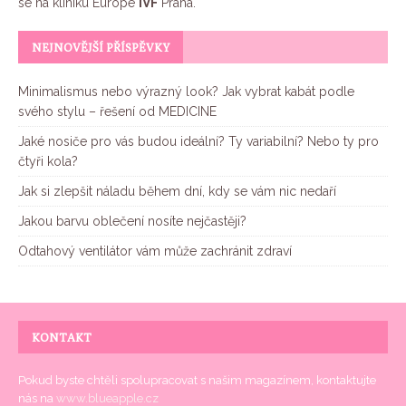
se na kliniku Europe
IVF
Praha.
NEJNOVĚJŠÍ PŘÍSPĚVKY
Minimalismus nebo výrazný look? Jak vybrat kabát podle
svého stylu – řešení od MEDICINE
Jaké nosiče pro vás budou ideální? Ty variabilní? Nebo ty pro
čtyři kola?
Jak si zlepšit náladu během dní, kdy se vám nic nedaří
Jakou barvu oblečení nosíte nejčastěji?
Odtahový ventilátor vám může zachránit zdraví
KONTAKT
Pokud byste chtěli spolupracovat s našim magazínem, kontaktujte
nás na
www.blueapple.cz