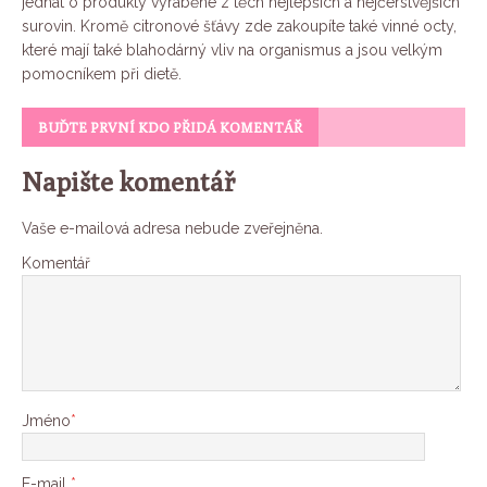
jednat o produkty vyráběné z těch nejlepších a nejčerstvějších
surovin. Kromě citronové šťávy zde zakoupíte také vinné octy,
které mají také blahodárný vliv na organismus a jsou velkým
pomocníkem při dietě.
BUĎTE PRVNÍ KDO PŘIDÁ KOMENTÁŘ
Napište komentář
Vaše e-mailová adresa nebude zveřejněna.
Komentář
Jméno
*
E-mail
*