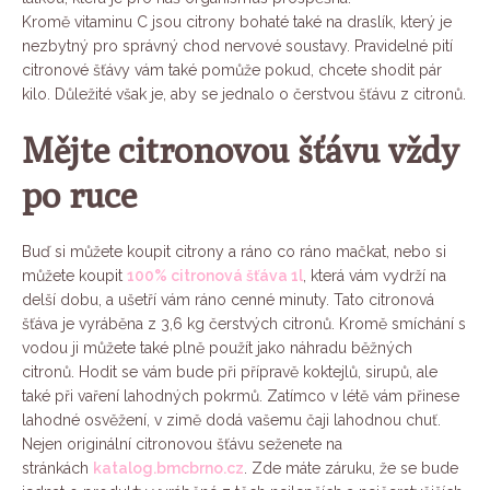
Kromě vitaminu C jsou citrony bohaté také na draslík, který je
nezbytný pro správný chod nervové soustavy. Pravidelné pití
citronové šťávy vám také pomůže pokud, chcete shodit pár
kilo. Důležité však je, aby se jednalo o čerstvou šťávu z citronů.
Mějte citronovou šťávu vždy
po ruce
Buď si můžete koupit citrony a ráno co ráno mačkat, nebo si
můžete koupit
100% citronová šťáva 1l
, která vám vydrží na
delší dobu, a ušetří vám ráno cenné minuty. Tato citronová
šťáva je vyráběna z 3,6 kg čerstvých citronů. Kromě smíchání s
vodou ji můžete také plně použít jako náhradu běžných
citronů. Hodit se vám bude při přípravě koktejlů, sirupů, ale
také při vaření lahodných pokrmů. Zatímco v létě vám přinese
lahodné osvěžení, v zimě dodá vašemu čaji lahodnou chuť.
Nejen originální citronovou šťávu seženete na
stránkách
katalog.bmcbrno.cz
. Zde máte záruku, že se bude