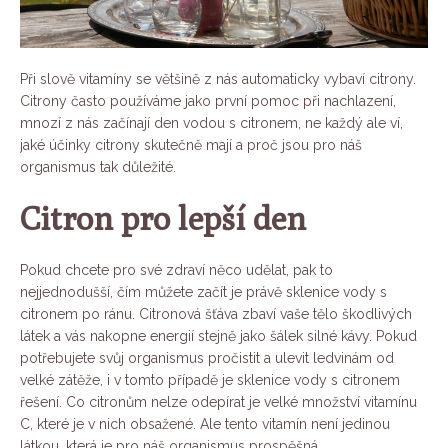
Při slově vitamíny se většině z nás automaticky vybaví citrony.
Citrony často používáme jako první pomoc při nachlazení,
mnozí z nás začínají den vodou s citronem, ne každý ale ví,
jaké účinky citrony skutečně mají a proč jsou pro náš
organismus tak důležité.
Citron pro lepší den
Pokud chcete pro své zdraví něco udělat, pak to
nejjednodušší, čím můžete začít je právě sklenice vody s
citronem po ránu. Citronová šťáva zbaví vaše tělo škodlivých
látek a vás nakopne energií stejně jako šálek silné kávy. Pokud
potřebujete svůj organismus pročistit a ulevit ledvinám od
velké zátěže, i v tomto případě je sklenice vody s citronem
řešení. Co citronům nelze odepírat je velké množství vitamínu
C, které je v nich obsažené. Ale tento vitamín není jedinou
látkou, která je pro náš organismus prospěšná.