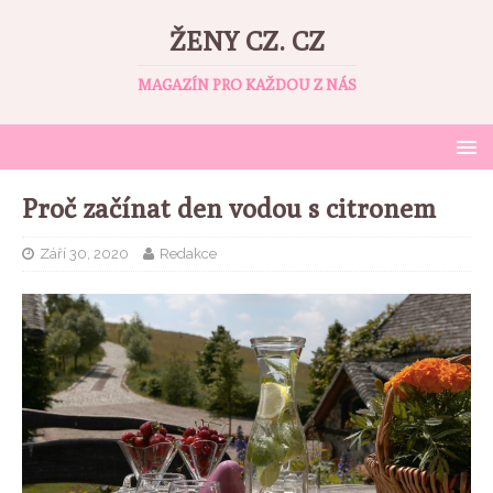
ŽENY CZ. CZ
MAGAZÍN PRO KAŽDOU Z NÁS
Proč začínat den vodou s citronem
Září 30, 2020
Redakce