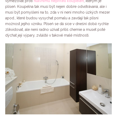
vymezovat proti
hlavnímu nepříteli koupelen
, kterým je
plíseň. Koupelna tak musí být nejen dobře odvětrávaná, ale i
musí být pomyšlení na to, zda v ní není mnoho úzkých mezer
apod., které budou vysychat pomalu a zavdají tak plísni
možnost jejího vzniku. Plíseň se dá sice v dnešní době rychle
zlikvidovat, ale není radno užívat příliš chemie a muset poté
dýchat její výpary, zvláště v takové malé místnosti.