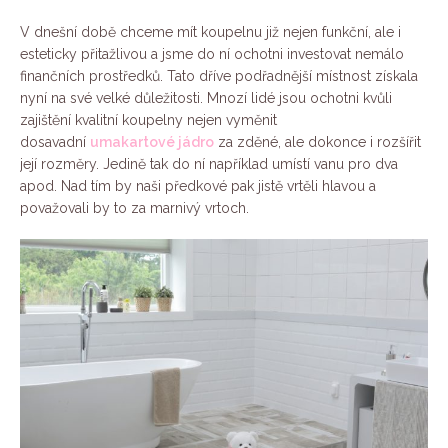
V dnešní době chceme mít koupelnu již nejen funkční, ale i
esteticky přitažlivou a jsme do ní ochotni investovat nemálo
finančních prostředků. Tato dříve podřadnější místnost získala
nyní na své velké důležitosti. Mnozí lidé jsou ochotni kvůli
zajištění kvalitní koupelny nejen vyměnit
dosavadní
umakartové jádro
za zděné, ale dokonce i rozšířit
její rozměry. Jedině tak do ní například umístí vanu pro dva
apod. Nad tím by naši předkové pak jistě vrtěli hlavou a
považovali by to za marnivý vrtoch.