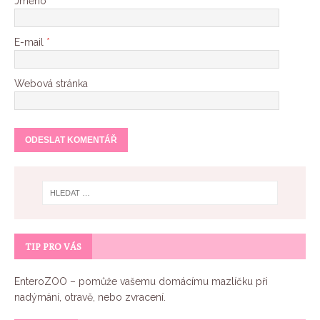
Jméno
*
E-mail
*
Webová stránka
TIP PRO VÁS
EnteroZOO
– pomůže vašemu domácímu mazlíčku při
nadýmání, otravě, nebo zvracení.