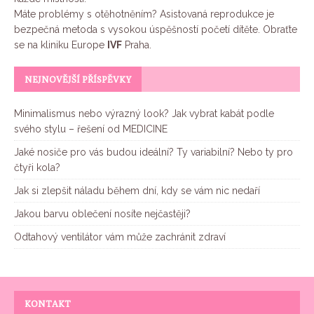
Máte problémy s otěhotněním? Asistovaná reprodukce je
bezpečná metoda s vysokou úspěšností početí dítěte. Obraťte
se na kliniku Europe
IVF
Praha.
NEJNOVĚJŠÍ PŘÍSPĚVKY
Minimalismus nebo výrazný look? Jak vybrat kabát podle
svého stylu – řešení od MEDICINE
Jaké nosiče pro vás budou ideální? Ty variabilní? Nebo ty pro
čtyři kola?
Jak si zlepšit náladu během dní, kdy se vám nic nedaří
Jakou barvu oblečení nosíte nejčastěji?
Odtahový ventilátor vám může zachránit zdraví
KONTAKT