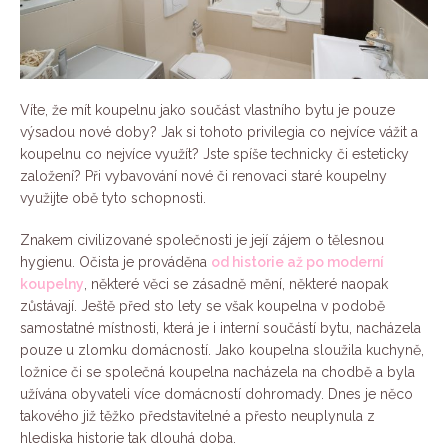
Víte, že mít koupelnu jako součást vlastního bytu je pouze
výsadou nové doby? Jak si tohoto privilegia co nejvíce vážit a
koupelnu co nejvíce využít? Jste spíše technicky či esteticky
založení? Při vybavování nové či renovaci staré koupelny
využijte obě tyto schopnosti.
Znakem civilizované společnosti je její zájem o tělesnou
hygienu. Očista je prováděna
od historie až po moderní
koupelny
, některé věci se zásadně mění, některé naopak
zůstávají. Ještě před sto lety se však koupelna v podobě
samostatné místnosti, která je i interní součástí bytu, nacházela
pouze u zlomku domácností. Jako koupelna sloužila kuchyně,
ložnice či se společná koupelna nacházela na chodbě a byla
užívána obyvateli více domácností dohromady. Dnes je něco
takového již těžko představitelné a přesto neuplynula z
hlediska historie tak dlouhá doba.