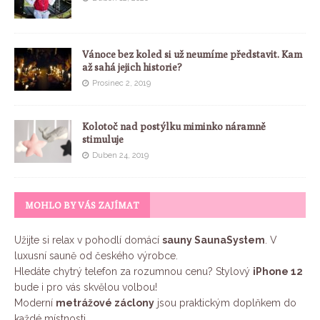
Vánoce bez koled si už neumíme představit. Kam
až sahá jejich historie?
Prosinec 2, 2019
Kolotoč nad postýlku miminko náramně
stimuluje
Duben 24, 2019
MOHLO BY VÁS ZAJÍMAT
Užijte si relax v pohodlí domácí
sauny SaunaSystem
. V
luxusní sauně od českého výrobce.
Hledáte chytrý telefon za rozumnou cenu? Stylový
iPhone 12
bude i pro vás skvělou volbou!
Moderní
metrážové záclony
jsou praktickým doplňkem do
každé místnosti.