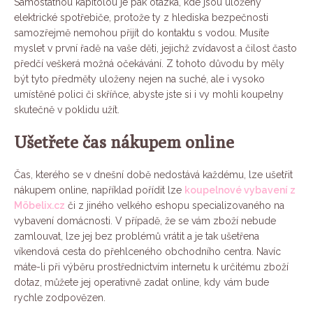
Samostatnou kapitolou je pak otázka, kde jsou uloženy
elektrické spotřebiče, protože ty z hlediska bezpečnosti
samozřejmě nemohou přijít do kontaktu s vodou. Musíte
myslet v první řadě na vaše děti, jejichž zvídavost a čilost často
předčí veškerá možná očekávání. Z tohoto důvodu by měly
být tyto předměty uloženy nejen na suché, ale i vysoko
umístěné polici či skříňce, abyste jste si i vy mohli koupelny
skutečně v poklidu užít.
Ušetřete čas nákupem online
Čas, kterého se v dnešní době nedostává každému, lze ušetřit
nákupem online, například pořídit lze
koupelnové vybavení z
Möbelix.cz
či z jiného velkého eshopu specializovaného na
vybavení domácnosti. V případě, že se vám zboží nebude
zamlouvat, lze jej bez problémů vrátit a je tak ušetřena
víkendová cesta do přehlceného obchodního centra. Navíc
máte-li při výběru prostřednictvím internetu k určitému zboží
dotaz, můžete jej operativně zadat online, kdy vám bude
rychle zodpovězen.