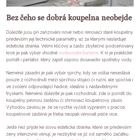
Bez čeho se dobrá koupelna neobejde
Důležité jsou při zařizování nové nebo renovaci staré koupelny
především její technické parametry, až za kterými následuje
estetická stránka. Velmi klíčový a často zbytečně podceňovaný
krok je pak výběr vhodné
vodovodní baterie
. K ní je praktické
pořídit i perlátor, který zajistí úsporu dosavadní spotřeby vody.
Neméně zásadní je pak výběr sprchy, kdy se volba nesestává
pouze z rozhodnutí mezi sprchou stojací či ruční, ale spočívá i
ve zvolení odpovídající hadice, ideálně s nastavitelnými
tryskami. Neméně důležité je pak rozhodnutí, zda si pořídit do
koupelny pevnou zástěnu či shrnovací koupelnový závěs.
Výhodou závěsu je, že se rychle vyčistí vypráním v pračce,
koupelnové zástěně je třeba naopak věnovat péče více.
Ještě než přijde ke slovu estetická stránka, které se především
ženy intenzivně věnují, je nezbytné se již od samého začátku