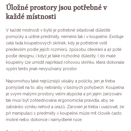
Úložné prostory jsou potřebné v
každé místnosti
V každé místnosti v bytě je potřebné skladovat důležité
pomůcky a užitné předměty, neméně tak i v koupelně. Existuje
celá řada koupelnových skříněk, kdy je potřebné volit
především podle jejich rozměrů, způsobu otevírání a až poté
podle designu, i když je také rozhodně důležitý. I do malé
koupelny lze umístit například rohovou skříňku, která dokonale
vyplní tento jinak nevyužívaný prostor.
Napomohou také nejrůznější věšáky a poličky, jen je třeba
pomýšlet na to, aby nebránily v běžných pohybech. Koupelna
je svými malými prostory velmi atypická a při jejím zařizování
tak musí být zohledňována ergonomická pravidla, aby se
zabránilo vzniku nehod a úrazů. Zároveň je třeba i uvažovat, že
při manipulaci s předměty v koupelně může mít člověk často
mokré nebo dokonce i namydlené ruce.