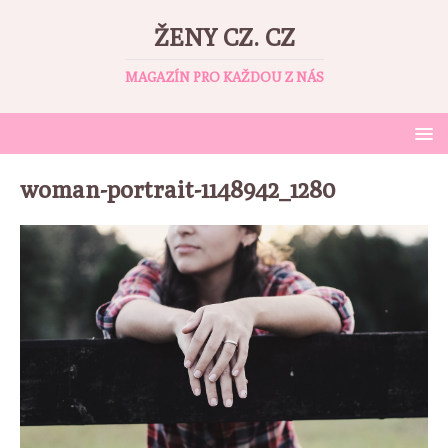
ŽENY CZ. CZ
MAGAZÍN PRO KAŽDOU Z NÁS
woman-portrait-1148942_1280