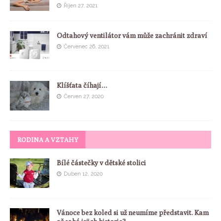
Říjen 27, 2021
Odtahový ventilátor vám může zachránit zdraví
Červenec 26, 2021
Klíšťata číhají…
Červen 27, 2020
RODINA A VZTAHY
Bílé částečky v dětské stolici
Duben 12, 2020
Vánoce bez koled si už neumíme představit. Kam