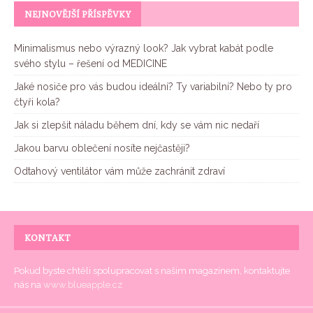
NEJNOVĚJŠÍ PŘÍSPĚVKY
Minimalismus nebo výrazný look? Jak vybrat kabát podle
svého stylu – řešení od MEDICINE
Jaké nosiče pro vás budou ideální? Ty variabilní? Nebo ty pro
čtyři kola?
Jak si zlepšit náladu během dní, kdy se vám nic nedaří
Jakou barvu oblečení nosíte nejčastěji?
Odtahový ventilátor vám může zachránit zdraví
KONTAKT
Pokud byste chtěli spolupracovat s našim magazínem, kontaktujte
nás na
www.blueapple.cz