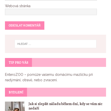
Webová stránka
TIP PRO VÁS
EnteroZOO
– pomůže vašemu domácímu mazlíčku při
nadýmání, otravě, nebo zvracení.
BYDLENÍ
Jak si zlepšit náladu během dní, kdy se vám nic
nedaří