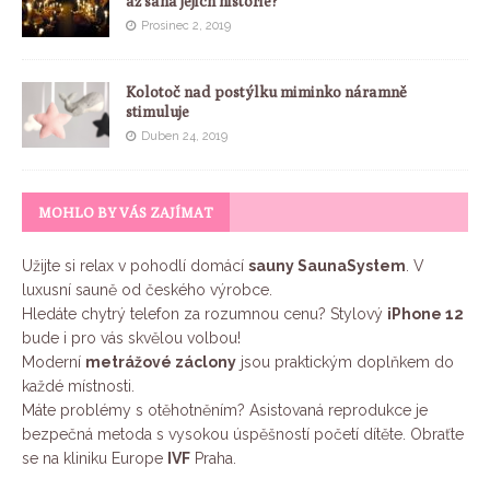
až sahá jejich historie?
Prosinec 2, 2019
Kolotoč nad postýlku miminko náramně
stimuluje
Duben 24, 2019
MOHLO BY VÁS ZAJÍMAT
Užijte si relax v pohodlí domácí
sauny SaunaSystem
. V
luxusní sauně od českého výrobce.
Hledáte chytrý telefon za rozumnou cenu? Stylový
iPhone 12
bude i pro vás skvělou volbou!
Moderní
metrážové záclony
jsou praktickým doplňkem do
každé místnosti.
Máte problémy s otěhotněním? Asistovaná reprodukce je
bezpečná metoda s vysokou úspěšností početí dítěte. Obraťte
se na kliniku Europe
IVF
Praha.