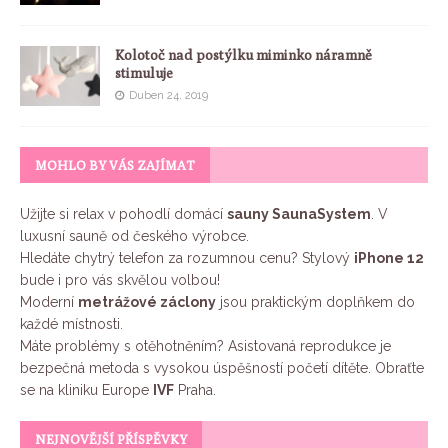
Kolotoč nad postýlku miminko náramně
stimuluje
Duben 24, 2019
MOHLO BY VÁS ZAJÍMAT
Užijte si relax v pohodlí domácí
sauny SaunaSystem
. V
luxusní sauně od českého výrobce.
Hledáte chytrý telefon za rozumnou cenu? Stylový
iPhone 12
bude i pro vás skvělou volbou!
Moderní
metrážové záclony
jsou praktickým doplňkem do
každé místnosti.
Máte problémy s otěhotněním? Asistovaná reprodukce je
bezpečná metoda s vysokou úspěšností početí dítěte. Obraťte
se na kliniku Europe
IVF
Praha.
NEJNOVĚJŠÍ PŘÍSPĚVKY