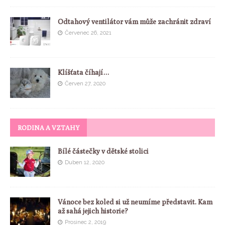
Odtahový ventilátor vám může zachránit zdraví
Červenec 26, 2021
Klíšťata číhají…
Červen 27, 2020
RODINA A VZTAHY
Bílé částečky v dětské stolici
Duben 12, 2020
Vánoce bez koled si už neumíme představit. Kam
až sahá jejich historie?
Prosinec 2, 2019