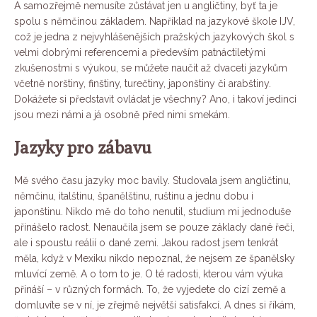
A samozřejmě nemusíte zůstávat jen u angličtiny, byť ta je
spolu s němčinou základem. Například na jazykové škole IJV,
což je jedna z nejvyhlášenějších pražských jazykových škol s
velmi dobrými referencemi a především patnáctiletými
zkušenostmi s výukou, se můžete naučit až dvaceti jazykům
včetně norštiny, finštiny, turečtiny, japonštiny či arabštiny.
Dokážete si představit ovládat je všechny? Ano, i takoví jedinci
jsou mezi námi a já osobně před nimi smekám.
Jazyky pro zábavu
Mě svého času jazyky moc bavily. Studovala jsem angličtinu,
němčinu, italštinu, španělštinu, ruštinu a jednu dobu i
japonštinu. Nikdo mě do toho nenutil, studium mi jednoduše
přinášelo radost. Nenaučila jsem se pouze základy dané řeči,
ale i spoustu reálií o dané zemi. Jakou radost jsem tenkrát
měla, když v Mexiku nikdo nepoznal, že nejsem ze španělsky
mluvící země. A o tom to je. O té radosti, kterou vám výuka
přináší – v různých formách. To, že vyjedete do cizí země a
domluvíte se v ní, je zřejmě největší satisfakcí. A dnes si říkám,