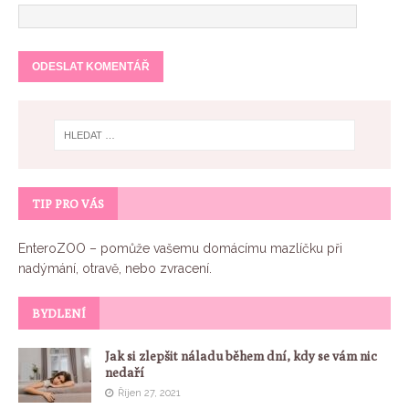
TIP PRO VÁS
EnteroZOO
– pomůže vašemu domácímu mazlíčku při
nadýmání, otravě, nebo zvracení.
BYDLENÍ
Jak si zlepšit náladu během dní, kdy se vám nic
nedaří
Říjen 27, 2021