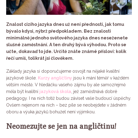
Znalost cizího jazyka dnes už není předností, jak tomu
bývalo kdysi, nýbrž předpokladem. Bez znalosti
minimálně jednoho světového jazyka dnes neseženete
slušné zaměstnání. A ten druhý bývá výhodou. Proto se
učte, dokavaď to jde. Určitě znáte známé přísloví: kolik
řečí umíš, tolikrát jsi člověkem.
Základy jazyka si doporučujeme osvojit na nějaké kvalitní
jazykové škole.
Kurzy angličtiny
jsou k mání téměř v každém
větším městě. V hledáčku vašeho zájmu by ale samozřejmě
měla být kvalitní
jazyková škola
, jež zaměstnává dobré
pedagogy. I na nich totiž budou záviset vaše budoucí úspěchy.
Ovšem nejenom na nich – bez píle se neobejdete v žádném
oboru a výuka jazyků bohužel není výjimkou.
Neomezujte se jen na angličtinu!