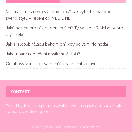
Minimalismus nebo výrazný look? Jak vybrat kabát podle
svého stylu – řešení od MEDICINE
Jaké nosiče pro vás budou ideální? Ty variabilní? Nebo ty pro
čtyři kola?
Jak si zlepšit náladu během dní, kdy se vám nic nedaří
Jakou barvu oblečení nosíte nejčastěji?
Odtahový ventilátor vám může zachránit zdraví
KONTAKT
Pokud byste chtěli spolupracovat s našim magazínem, kontaktujte
nás na
www.blueapple.cz
Copyright © 2026 | Vytvořilo
Blueapple.cz