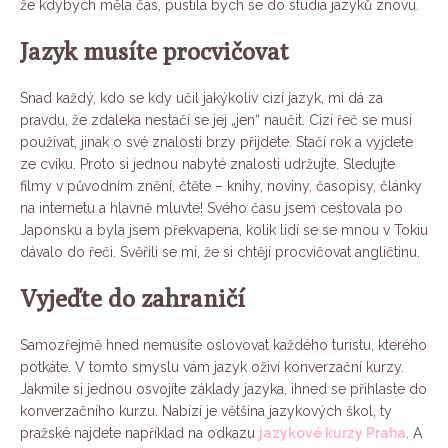
že kdybych měla čas, pustila bych se do studia jazyků znovu.
Jazyk musíte procvičovat
Snad každý, kdo se kdy učil jakýkoliv cizí jazyk, mi dá za
pravdu, že zdaleka nestačí se jej „jen“ naučit. Cizí řeč se musí
používat, jinak o své znalosti brzy přijdete. Stačí rok a vyjdete
ze cviku. Proto si jednou nabyté znalosti udržujte. Sledujte
filmy v původním znění, čtěte – knihy, noviny, časopisy, články
na internetu a hlavně mluvte! Svého času jsem cestovala po
Japonsku a byla jsem překvapena, kolik lidí se se mnou v Tokiu
dávalo do řeči. Svěřili se mi, že si chtějí procvičovat angličtinu.
Vyjeďte do zahraničí
Samozřejmě hned nemusíte oslovovat každého turistu, kterého
potkáte. V tomto smyslu vám jazyk oživí konverzační kurzy.
Jakmile si jednou osvojíte základy jazyka, ihned se přihlaste do
konverzačního kurzu. Nabízí je většina jazykových škol, ty
pražské najdete například na odkazu
jazykové kurzy Praha
. A