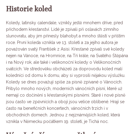
Historie koled
Koledy, latinsky calendale, vznikly ještě mnohem dříve, před
příchodem křesťanství. Lidé je zpívali při oslavách zimního
slunovratu, aby jim přinesly blahobyt a mnoho štěstí v příštím
roce. První koleda vznikla ve 13. století a za jejího autora je
považován svatý František z Asisi. Křesťané zpívali své koledy
nejen na Vánoce, na Hromnice, na Tři krále, na Svatého Štěpána
i na Nový rok, ale také i velikonoční koledy o Velikonočních
svátcích. Ve středověku obcházeli za doprovodu koled malí
koledníci od domu k domu, aby si vyprosili nějakou výslužku.
Koledy se dnes považují spíše za písně zpívané o Vánocích.
Přibylo mnoho nových, moderních vánočních písní, které už
nemají co dočinění s křesťanskými písněmi. Staré i nové písně
jsou často ve zpěvnících a obojí jsou velice oblíbené. Hrají se
často na benefičních koncertech, vánočních trzích i v
obchodních domech. Jednou z nejznámějších koled, která
vznikla v Německu počátkem 19. století, je Tichá noc.