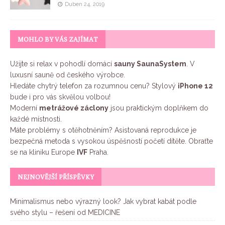
Duben 24, 2019
MOHLO BY VÁS ZAJÍMAT
Užijte si relax v pohodlí domácí
sauny SaunaSystem
. V
luxusní sauně od českého výrobce.
Hledáte chytrý telefon za rozumnou cenu? Stylový
iPhone 12
bude i pro vás skvělou volbou!
Moderní
metrážové záclony
jsou praktickým doplňkem do
každé místnosti.
Máte problémy s otěhotněním? Asistovaná reprodukce je
bezpečná metoda s vysokou úspěšností početí dítěte. Obraťte
se na kliniku Europe
IVF
Praha.
NEJNOVĚJŠÍ PŘÍSPĚVKY
Minimalismus nebo výrazný look? Jak vybrat kabát podle
svého stylu – řešení od MEDICINE