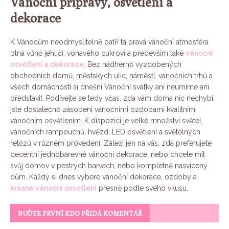
Vánoční přípravy, osvětlení a
dekorace
K Vánocům neodmyslitelně patří ta pravá vánoční atmosféra
plná vůně jehličí, voňavého cukroví a především také
vánoční
osvětlení a dekorace
. Bez nádherně vyzdobených
obchodních domů, městských ulic, náměstí, vánočních trhů a
všech domácností si dnešní Vánoční svátky ani neumíme ani
představit. Podívejte se tedy včas, zda vám doma nic nechybí,
jste dostatečně zásobeni vánočními ozdobami kvalitním
vánočním osvětlením. K dispozici je velké množství světel,
vánočních rampouchů, hvězd, LED osvětlení a světelných
řetězů v různém provedení. Záleží jen na vás, zda preferujete
decentní jednobarevné vánoční dekorace, nebo chcete mít
svůj domov v pestrých barvách, nebo kompletně nasvícený
dům. Každý si dnes vybere vánoční dekorace, ozdoby a
krásné vánoční osvětlení
přesně podle svého vkusu.
BUĎTE PRVNÍ KDO PŘIDÁ KOMENTÁŘ