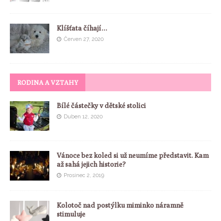
Klíšťata číhají…
Červen 27, 2020
RODINA A VZTAHY
Bílé částečky v dětské stolici
Duben 12, 2020
Vánoce bez koled si už neumíme představit. Kam
až sahá jejich historie?
Prosinec 2, 2019
Kolotoč nad postýlku miminko náramně
stimuluje