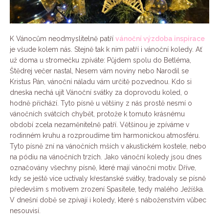
K Vánocům neodmyslitelně patří
vánoční výzdoba inspirace
je všude kolem nás. Stejně tak k nim patří i vánoční koledy. Ať
už doma u stromečku zpíváte: Půjdem spolu do Betléma,
Štědrej večer nastal, Nesem vám noviny nebo Narodil se
Kristus Pán, vánoční náladu vám určitě pozvednou. Kdo si
dneska nechá ujít Vánoční svátky za doprovodu koled, o
hodně přichází. Tyto písně u většiny z nás prostě nesmí o
vánočních svátcích chybět, protože k tomuto krásnému
období zcela nezaměnitelně patří. Většinou je zpíváme v
rodinném kruhu a rozproudíme tím harmonickou atmosféru.
Tyto písně zní na vánočních mších v akustickém kostele, nebo
na pódiu na vánočních trzích. Jako vánoční koledy jsou dnes
označovány všechny písně, které mají vánoční motiv. Dříve,
kdy se ještě více uctívaly křesťanské svátky, tradovaly se písně
především s motivem zrození Spasitele, tedy malého Ježíška.
V dnešní době se zpívají i koledy, které s náboženstvím vůbec
nesouvisí.